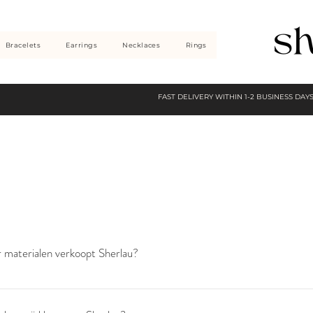
Bracelets
Earrings
Necklaces
Rings
FAST DELIVERY WITHIN 1-2 BUSINESS DAY
 materialen verkoopt Sherlau?
ucten zijn gold plated of stainless steel. Gold plated zijn gemaakt van kop
eraden zijn verkrijgbaar in de kleuren goud, zilver, roségoud en zwart. Stai